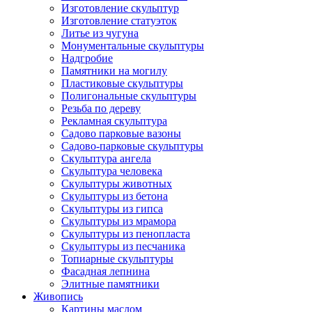
Изготовление скульптур
Изготовление статуэток
Литье из чугуна
Монументальные скульптуры
Надгробие
Памятники на могилу
Пластиковые скульптуры
Полигональные скульптуры
Резьба по дереву
Рекламная скульптура
Садово парковые вазоны
Садово-парковые скульптуры
Скульптура ангела
Скульптура человека
Скульптуры животных
Скульптуры из бетона
Скульптуры из гипса
Скульптуры из мрамора
Скульптуры из пенопласта
Скульптуры из песчаника
Топиарные скульптуры
Фасадная лепнина
Элитные памятники
Живопись
Картины маслом