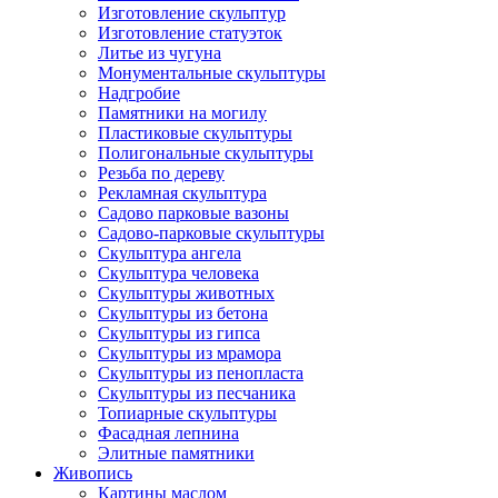
Изготовление скульптур
Изготовление статуэток
Литье из чугуна
Монументальные скульптуры
Надгробие
Памятники на могилу
Пластиковые скульптуры
Полигональные скульптуры
Резьба по дереву
Рекламная скульптура
Садово парковые вазоны
Садово-парковые скульптуры
Скульптура ангела
Скульптура человека
Скульптуры животных
Скульптуры из бетона
Скульптуры из гипса
Скульптуры из мрамора
Скульптуры из пенопласта
Скульптуры из песчаника
Топиарные скульптуры
Фасадная лепнина
Элитные памятники
Живопись
Картины маслом