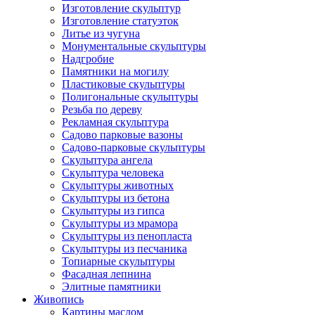
Изготовление скульптур
Изготовление статуэток
Литье из чугуна
Монументальные скульптуры
Надгробие
Памятники на могилу
Пластиковые скульптуры
Полигональные скульптуры
Резьба по дереву
Рекламная скульптура
Садово парковые вазоны
Садово-парковые скульптуры
Скульптура ангела
Скульптура человека
Скульптуры животных
Скульптуры из бетона
Скульптуры из гипса
Скульптуры из мрамора
Скульптуры из пенопласта
Скульптуры из песчаника
Топиарные скульптуры
Фасадная лепнина
Элитные памятники
Живопись
Картины маслом