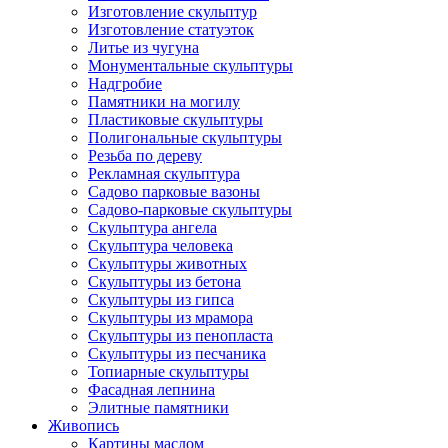
Изготовление скульптур
Изготовление статуэток
Литье из чугуна
Монументальные скульптуры
Надгробие
Памятники на могилу
Пластиковые скульптуры
Полигональные скульптуры
Резьба по дереву
Рекламная скульптура
Садово парковые вазоны
Садово-парковые скульптуры
Скульптура ангела
Скульптура человека
Скульптуры животных
Скульптуры из бетона
Скульптуры из гипса
Скульптуры из мрамора
Скульптуры из пенопласта
Скульптуры из песчаника
Топиарные скульптуры
Фасадная лепнина
Элитные памятники
Живопись
Картины маслом