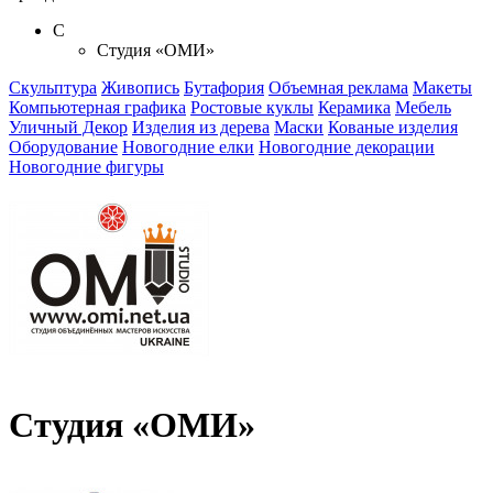
С
Студия «ОМИ»
Скульптура
Живопись
Бутафория
Объемная реклама
Макеты
Компьютерная графика
Ростовые куклы
Керамика
Мебель
Уличный Декор
Изделия из дерева
Маски
Кованые изделия
Оборудование
Новогодние елки
Новогодние декорации
Новогодние фигуры
Студия «ОМИ»