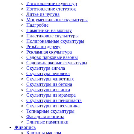
Изготовление скульптур
Изготовление статуэток
Литье из чугуна
Монументальные скульптуры
Надгробие
Памятники на могилу
Пластиковые скульптуры
Полигональные скульптуры
Резьба по дереву
Рекламная скульптура
Садово парковые вазоны
Садово-парковые скульптуры
Скульптура ангела
Скульптура человека
Скульптуры животных
Скульптуры из бетона
Скульптуры из гипса
Скульптуры из мрамора
Скульптуры из пенопласта
Скульптуры из песчаника
Топиарные скульптуры
Фасадная лепнина
Элитные памятники
Живопись
Картины маслом