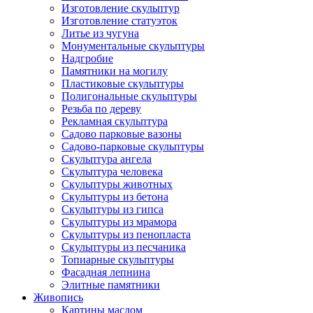
Изготовление скульптур
Изготовление статуэток
Литье из чугуна
Монументальные скульптуры
Надгробие
Памятники на могилу
Пластиковые скульптуры
Полигональные скульптуры
Резьба по дереву
Рекламная скульптура
Садово парковые вазоны
Садово-парковые скульптуры
Скульптура ангела
Скульптура человека
Скульптуры животных
Скульптуры из бетона
Скульптуры из гипса
Скульптуры из мрамора
Скульптуры из пенопласта
Скульптуры из песчаника
Топиарные скульптуры
Фасадная лепнина
Элитные памятники
Живопись
Картины маслом