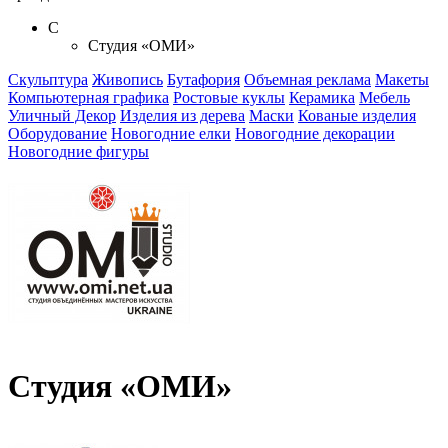
С
Студия «ОМИ»
Скульптура
Живопись
Бутафория
Объемная реклама
Макеты
Компьютерная графика
Ростовые куклы
Керамика
Мебель
Уличный Декор
Изделия из дерева
Маски
Кованые изделия
Оборудование
Новогодние елки
Новогодние декорации
Новогодние фигуры
Студия «ОМИ»