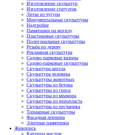
Изготовление скульптур
Изготовление статуэток
Литье из чугуна
Монументальные скульптуры
Надгробие
Памятники на могилу
Пластиковые скульптуры
Полигональные скульптуры
Резьба по дереву
Рекламная скульптура
Садово парковые вазоны
Садово-парковые скульптуры
Скульптура ангела
Скульптура человека
Скульптуры животных
Скульптуры из бетона
Скульптуры из гипса
Скульптуры из мрамора
Скульптуры из пенопласта
Скульптуры из песчаника
Топиарные скульптуры
Фасадная лепнина
Элитные памятники
Живопись
Картины маслом