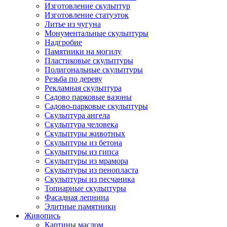
Изготовление скульптур
Изготовление статуэток
Литье из чугуна
Монументальные скульптуры
Надгробие
Памятники на могилу
Пластиковые скульптуры
Полигональные скульптуры
Резьба по дереву
Рекламная скульптура
Садово парковые вазоны
Садово-парковые скульптуры
Скульптура ангела
Скульптура человека
Скульптуры животных
Скульптуры из бетона
Скульптуры из гипса
Скульптуры из мрамора
Скульптуры из пенопласта
Скульптуры из песчаника
Топиарные скульптуры
Фасадная лепнина
Элитные памятники
Живопись
Картины маслом