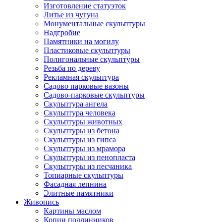
Изготовление статуэток
Литье из чугуна
Монументальные скульптуры
Надгробие
Памятники на могилу
Пластиковые скульптуры
Полигональные скульптуры
Резьба по дереву
Рекламная скульптура
Садово парковые вазоны
Садово-парковые скульптуры
Скульптура ангела
Скульптура человека
Скульптуры животных
Скульптуры из бетона
Скульптуры из гипса
Скульптуры из мрамора
Скульптуры из пенопласта
Скульптуры из песчаника
Топиарные скульптуры
Фасадная лепнина
Элитные памятники
Живопись
Картины маслом
Копии подлинников