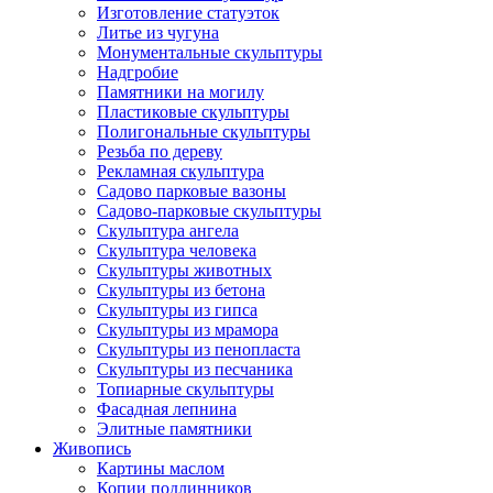
Изготовление статуэток
Литье из чугуна
Монументальные скульптуры
Надгробие
Памятники на могилу
Пластиковые скульптуры
Полигональные скульптуры
Резьба по дереву
Рекламная скульптура
Садово парковые вазоны
Садово-парковые скульптуры
Скульптура ангела
Скульптура человека
Скульптуры животных
Скульптуры из бетона
Скульптуры из гипса
Скульптуры из мрамора
Скульптуры из пенопласта
Скульптуры из песчаника
Топиарные скульптуры
Фасадная лепнина
Элитные памятники
Живопись
Картины маслом
Копии подлинников