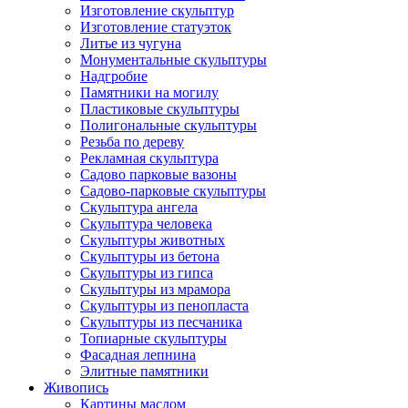
Изготовление скульптур
Изготовление статуэток
Литье из чугуна
Монументальные скульптуры
Надгробие
Памятники на могилу
Пластиковые скульптуры
Полигональные скульптуры
Резьба по дереву
Рекламная скульптура
Садово парковые вазоны
Садово-парковые скульптуры
Скульптура ангела
Скульптура человека
Скульптуры животных
Скульптуры из бетона
Скульптуры из гипса
Скульптуры из мрамора
Скульптуры из пенопласта
Скульптуры из песчаника
Топиарные скульптуры
Фасадная лепнина
Элитные памятники
Живопись
Картины маслом