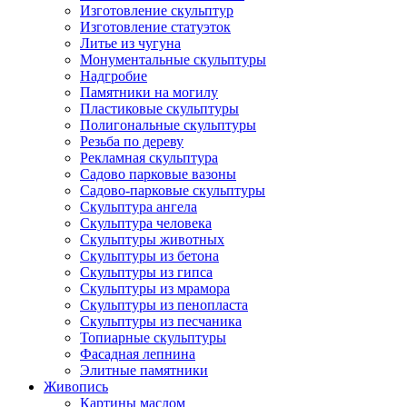
Изготовление скульптур
Изготовление статуэток
Литье из чугуна
Монументальные скульптуры
Надгробие
Памятники на могилу
Пластиковые скульптуры
Полигональные скульптуры
Резьба по дереву
Рекламная скульптура
Садово парковые вазоны
Садово-парковые скульптуры
Скульптура ангела
Скульптура человека
Скульптуры животных
Скульптуры из бетона
Скульптуры из гипса
Скульптуры из мрамора
Скульптуры из пенопласта
Скульптуры из песчаника
Топиарные скульптуры
Фасадная лепнина
Элитные памятники
Живопись
Картины маслом