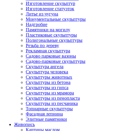
Изготовление скульптур
Изготовление статуэток
Литье из чугуна
Монументальные скульптуры
Надгробие
Памятники на могилу
Пластиковые скульптуры
Полигональные скульптуры
Резьба по дереву
Рекламная скульптура
Садово парковые вазоны
Садово-парковые скульптуры
Скульптура ангела
Скульптура человека
Скульптуры животных
Скульптуры из бетона
Скульптуры из гипса
Скульптуры из мрамора
Скульптуры из пенопласта
Скульптуры из песчаника
Топиарные скульптуры
Фасадная лепнина
Элитные памятники
Живопись
Картины маслом