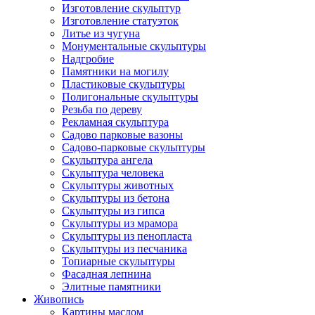
Изготовление скульптур
Изготовление статуэток
Литье из чугуна
Монументальные скульптуры
Надгробие
Памятники на могилу
Пластиковые скульптуры
Полигональные скульптуры
Резьба по дереву
Рекламная скульптура
Садово парковые вазоны
Садово-парковые скульптуры
Скульптура ангела
Скульптура человека
Скульптуры животных
Скульптуры из бетона
Скульптуры из гипса
Скульптуры из мрамора
Скульптуры из пенопласта
Скульптуры из песчаника
Топиарные скульптуры
Фасадная лепнина
Элитные памятники
Живопись
Картины маслом