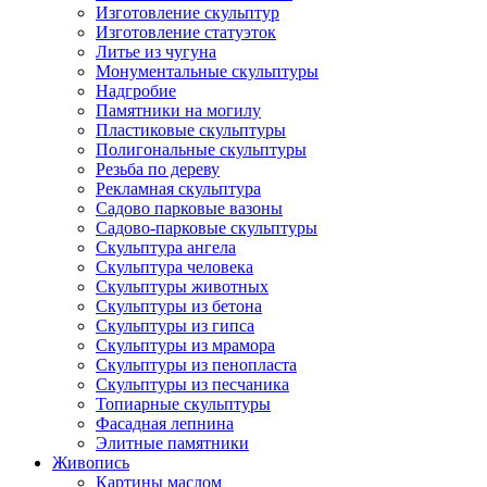
Изготовление скульптур
Изготовление статуэток
Литье из чугуна
Монументальные скульптуры
Надгробие
Памятники на могилу
Пластиковые скульптуры
Полигональные скульптуры
Резьба по дереву
Рекламная скульптура
Садово парковые вазоны
Садово-парковые скульптуры
Скульптура ангела
Скульптура человека
Скульптуры животных
Скульптуры из бетона
Скульптуры из гипса
Скульптуры из мрамора
Скульптуры из пенопласта
Скульптуры из песчаника
Топиарные скульптуры
Фасадная лепнина
Элитные памятники
Живопись
Картины маслом