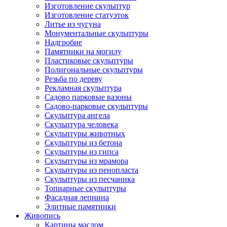
Изготовление скульптур
Изготовление статуэток
Литье из чугуна
Монументальные скульптуры
Надгробие
Памятники на могилу
Пластиковые скульптуры
Полигональные скульптуры
Резьба по дереву
Рекламная скульптура
Садово парковые вазоны
Садово-парковые скульптуры
Скульптура ангела
Скульптура человека
Скульптуры животных
Скульптуры из бетона
Скульптуры из гипса
Скульптуры из мрамора
Скульптуры из пенопласта
Скульптуры из песчаника
Топиарные скульптуры
Фасадная лепнина
Элитные памятники
Живопись
Картины маслом