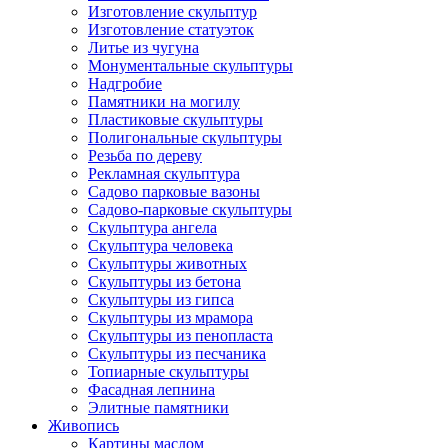
Изготовление скульптур
Изготовление статуэток
Литье из чугуна
Монументальные скульптуры
Надгробие
Памятники на могилу
Пластиковые скульптуры
Полигональные скульптуры
Резьба по дереву
Рекламная скульптура
Садово парковые вазоны
Садово-парковые скульптуры
Скульптура ангела
Скульптура человека
Скульптуры животных
Скульптуры из бетона
Скульптуры из гипса
Скульптуры из мрамора
Скульптуры из пенопласта
Скульптуры из песчаника
Топиарные скульптуры
Фасадная лепнина
Элитные памятники
Живопись
Картины маслом