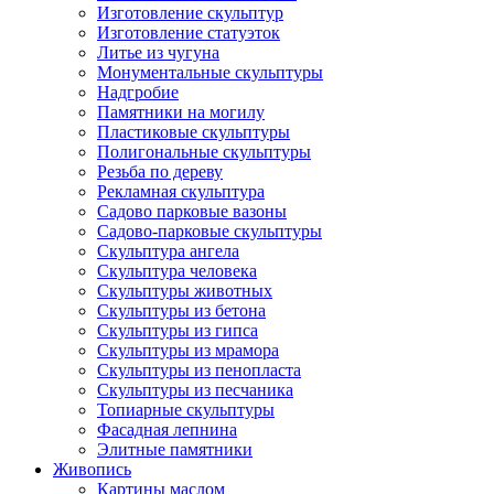
Изготовление скульптур
Изготовление статуэток
Литье из чугуна
Монументальные скульптуры
Надгробие
Памятники на могилу
Пластиковые скульптуры
Полигональные скульптуры
Резьба по дереву
Рекламная скульптура
Садово парковые вазоны
Садово-парковые скульптуры
Скульптура ангела
Скульптура человека
Скульптуры животных
Скульптуры из бетона
Скульптуры из гипса
Скульптуры из мрамора
Скульптуры из пенопласта
Скульптуры из песчаника
Топиарные скульптуры
Фасадная лепнина
Элитные памятники
Живопись
Картины маслом