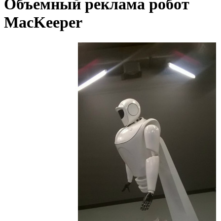
Объемный реклама робот
MacKeeper