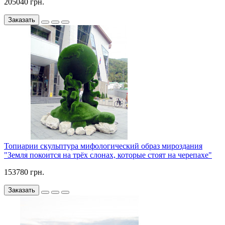
205040 грн.
Заказать
Топиарии скульптура мифологический образ мироздания
"Земля покоится на трёх слонах, которые стоят на черепахе"
153780 грн.
Заказать