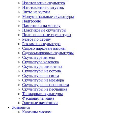
Изготовление скульптур
Изготовление статуэток
Литье из чугуна
Монументальные скульптуры
Надгробие
Памятники на могилу
Пластиковые скульптуры
Полигональные скульптуры
Резьба по дереву
Рекламная скульптура
Садово парковые вазоны
Садово-парковые скульптуры
Скульптура ангела
Скульптура человека
Скульптуры животных
Скульптуры из бетона
Скульптуры из гипса
Скульптуры из мрамора
Скульптуры из пенопласта
Скульптуры из песчаника
Топиарные скульптуры
Фасадная лепнина
Элитные памятники
Живопись
Картины маслом