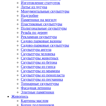
Изготовление статуэток
Литье из чугуна
Монументальные скульптуры
Надгробие
Памятники на могилу
Пластиковые скульптуры
Полигональные скульптуры
Резьба по дереву
Рекламная скульптура
Садово парковые вазоны
Садово-парковые скульптуры
Скульптура ангела
Скульптура человека
Скульптуры животных
Скульптуры из бетона
Скульптуры из гипса
Скульптуры из мрамора
Скульптуры из пенопласта
Скульптуры из песчаника
Топиарные скульптуры
Фасадная лепнина
Элитные памятники
Живопись
Картины маслом
Копии подлинников