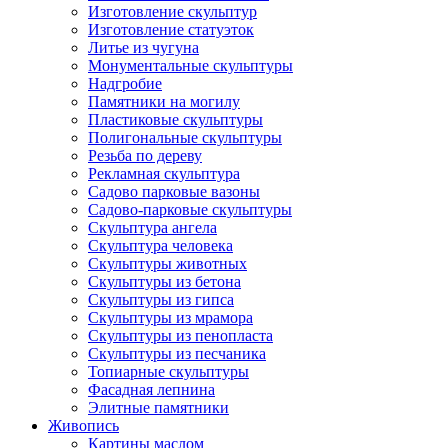
Изготовление скульптур
Изготовление статуэток
Литье из чугуна
Монументальные скульптуры
Надгробие
Памятники на могилу
Пластиковые скульптуры
Полигональные скульптуры
Резьба по дереву
Рекламная скульптура
Садово парковые вазоны
Садово-парковые скульптуры
Скульптура ангела
Скульптура человека
Скульптуры животных
Скульптуры из бетона
Скульптуры из гипса
Скульптуры из мрамора
Скульптуры из пенопласта
Скульптуры из песчаника
Топиарные скульптуры
Фасадная лепнина
Элитные памятники
Живопись
Картины маслом