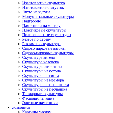
Изготовление скульптур
Изготовление статуэток
Литье из чугуна
Монументальные скульптуры
Надгробие
Памятники на могилу
Пластиковые скульптуры
Полигональные скульптуры
Резьба по дереву
Рекламная скульптура
Садово парковые вазоны
Садово-парковые скульптуры
Скульптура ангела
Скульптура человека
Скульптуры животных
Скульптуры из бетона
Скульптуры из гипса
Скульптуры из мрамора
Скульптуры из пенопласта
Скульптуры из песчаника
Топиарные скульптуры
Фасадная лепнина
Элитные памятники
Живопись
Картины маслом