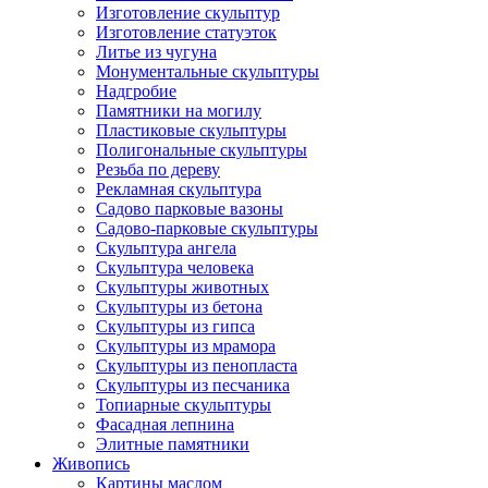
Изготовление скульптур
Изготовление статуэток
Литье из чугуна
Монументальные скульптуры
Надгробие
Памятники на могилу
Пластиковые скульптуры
Полигональные скульптуры
Резьба по дереву
Рекламная скульптура
Садово парковые вазоны
Садово-парковые скульптуры
Скульптура ангела
Скульптура человека
Скульптуры животных
Скульптуры из бетона
Скульптуры из гипса
Скульптуры из мрамора
Скульптуры из пенопласта
Скульптуры из песчаника
Топиарные скульптуры
Фасадная лепнина
Элитные памятники
Живопись
Картины маслом