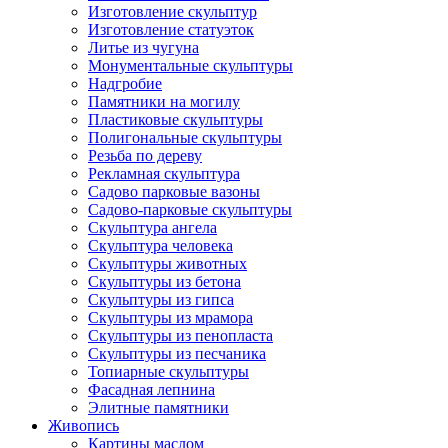
Изготовление скульптур
Изготовление статуэток
Литье из чугуна
Монументальные скульптуры
Надгробие
Памятники на могилу
Пластиковые скульптуры
Полигональные скульптуры
Резьба по дереву
Рекламная скульптура
Садово парковые вазоны
Садово-парковые скульптуры
Скульптура ангела
Скульптура человека
Скульптуры животных
Скульптуры из бетона
Скульптуры из гипса
Скульптуры из мрамора
Скульптуры из пенопласта
Скульптуры из песчаника
Топиарные скульптуры
Фасадная лепнина
Элитные памятники
Живопись
Картины маслом