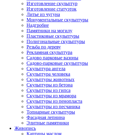
Изготовление скульптур
Изготовление статуэток
Литье из чугуна
Монументальные скульптуры
Надгробие
Памятники на могилу
Пластиковые скульптуры
Полигональные скульптуры
Резьба по дереву
Рекламная скульптура
Садово парковые вазоны
Садово-парковые скульптуры
Скульптура ангела
Скульптура человека
Скульптуры животных
Скульптуры из бетона
Скульптуры из гипса
Скульптуры из мрамора
Скульптуры из пенопласта
Скульптуры из песчаника
Топиарные скульптуры
Фасадная лепнина
Элитные памятники
Живопись
Картины маслом