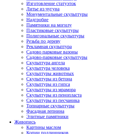
Изготовление статуэток
Литье из чугуна
Монументальные скульптуры
Надгробие
Памятники на могилу
Пластиковые скульптуры
Полигональные скульптуры
Резьба по дереву
Рекламная скульптура
Садово парковые вазоны
Садово-парковые скульптуры
Скульптура ангела
Скульптура человека
Скульптуры животных
Скульптуры из бетона
Скульптуры из гипса
Скульптуры из мрамора
Скульптуры из пенопласта
Скульптуры из песчаника
Топиарные скульптуры
Фасадная лепнина
Элитные памятники
Живопись
Картины маслом
Копии подлинников