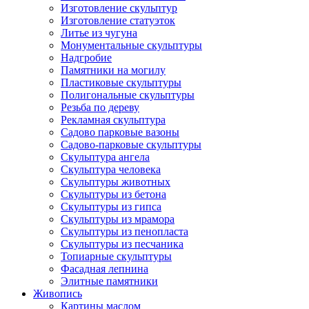
Изготовление скульптур
Изготовление статуэток
Литье из чугуна
Монументальные скульптуры
Надгробие
Памятники на могилу
Пластиковые скульптуры
Полигональные скульптуры
Резьба по дереву
Рекламная скульптура
Садово парковые вазоны
Садово-парковые скульптуры
Скульптура ангела
Скульптура человека
Скульптуры животных
Скульптуры из бетона
Скульптуры из гипса
Скульптуры из мрамора
Скульптуры из пенопласта
Скульптуры из песчаника
Топиарные скульптуры
Фасадная лепнина
Элитные памятники
Живопись
Картины маслом