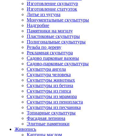
Изготовление скульптур
Изготовление статуэток
Литье из чугуна
Монументальные скульптуры
Надгробие
Памятники на могилу
Пластиковые скульптуры
Полигональные скульптуры
Резьба по дереву
Рекламная скульптура
Садово парковые вазоны
Садово-парковые скульптуры
Скульптура ангела
Скульптура человека
Скульптуры животных
Скульптуры из бетона
Скульптуры из гипса
Скульптуры из мрамора
Скульптуры из пенопласта
Скульптуры из песчаника
Топиарные скульптуры
Фасадная лепнина
Элитные памятники
Живопись
Картины маслом