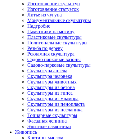
Изготовление скульптур
Изготовление статуэток
Литье из чугуна
Монументальные скульптуры
Надгробие
Памятники на могилу
Пластиковые скульптуры
Полигональные скульптуры
Резьба по дереву
Рекламная скульптура
Садово парковые вазоны
Садово-парковые скульптуры
Скульптура ангела
Скульптура человека
Скульптуры животных
Скульптуры из бетона
Скульптуры из гипса
Скульптуры из мрамора
Скульптуры из пенопласта
Скульптуры из песчаника
Топиарные скульптуры
Фасадная лепнина
Элитные памятники
Живопись
Картины маслом