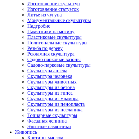
Изготовление скульптур
Изготовление статуэток
Литье из чугуна
Монументальные скульптуры
Надгробие
Памятники на могилу
Пластиковые скульптуры
Полигональные скульптуры
Резьба по дереву
Рекламная скульптура
Садово парковые вазоны
Садово-парковые скульптуры
Скульптура ангела
Скульптура человека
Скульптуры животных
Скульптуры из бетона
Скульптуры из гипса
Скульптуры из мрамора
Скульптуры из пенопласта
Скульптуры из песчаника
Топиарные скульптуры
Фасадная лепнина
Элитные памятники
Живопись
Картины маслом