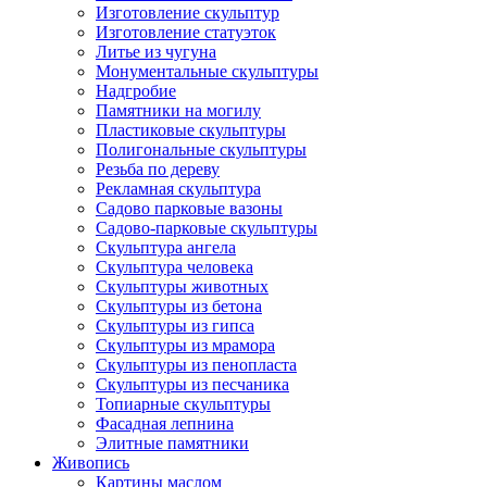
Изготовление скульптур
Изготовление статуэток
Литье из чугуна
Монументальные скульптуры
Надгробие
Памятники на могилу
Пластиковые скульптуры
Полигональные скульптуры
Резьба по дереву
Рекламная скульптура
Садово парковые вазоны
Садово-парковые скульптуры
Скульптура ангела
Скульптура человека
Скульптуры животных
Скульптуры из бетона
Скульптуры из гипса
Скульптуры из мрамора
Скульптуры из пенопласта
Скульптуры из песчаника
Топиарные скульптуры
Фасадная лепнина
Элитные памятники
Живопись
Картины маслом