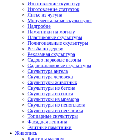
Изготовление скульптур
Изготовление статуэток
Литье из чугуна
Монументальные скульптуры
Надгробие
Памятники на могилу
Пластиковые скульптуры
Полигональные скульптуры
Резьба по дереву
Рекламная скульптура
Садово парковые вазоны
Садово-парковые скульптуры
Скульптура ангела
Скульптура человека
Скульптуры животных
Скульптуры из бетона
Скульптуры из гипса
Скульптуры из мрамора
Скульптуры из пенопласта
Скульптуры из песчаника
Топиарные скульптуры
Фасадная лепнина
Элитные памятники
Живопись
Картины маслом